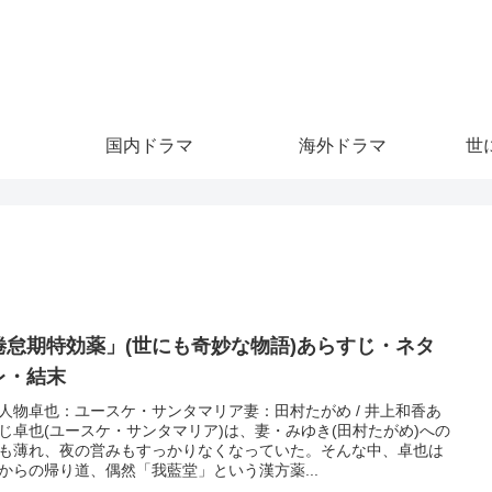
。
国内ドラマ
海外ドラマ
世
倦怠期特効薬」(世にも奇妙な物語)あらすじ・ネタ
レ・結末
人物卓也：ユースケ・サンタマリア妻：田村たがめ / 井上和香あ
じ卓也(ユースケ・サンタマリア)は、妻・みゆき(田村たがめ)への
も薄れ、夜の営みもすっかりなくなっていた。そんな中、卓也は
からの帰り道、偶然「我藍堂」という漢方薬...