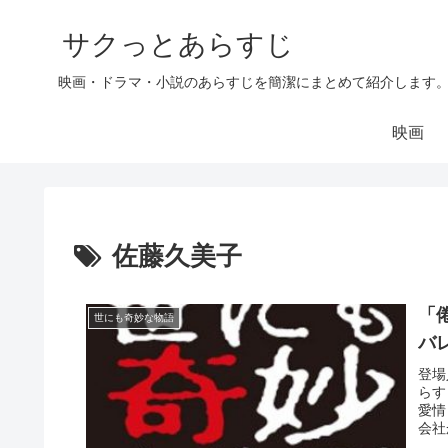
サクっとあらすじ
映画・ドラマ・小説のあらすじを簡潔にまとめて紹介します
映画
佐藤久美子
「
世にも奇妙な物語
バ
登場
らす
愛情
会社