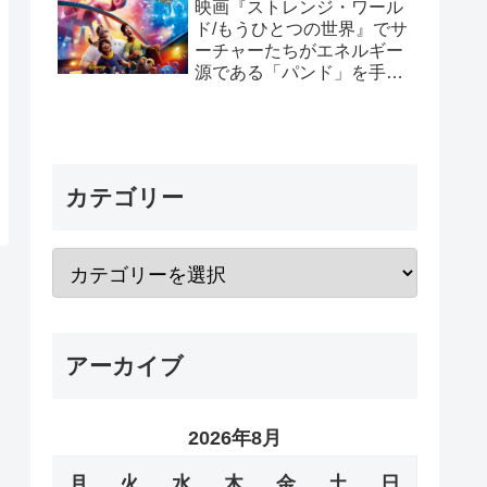
映画『ストレンジ・ワール
ド/もうひとつの世界』でサ
ーチャーたちがエネルギー
源である「パンド」を手放
した理由と「パンド」の正
体
カテゴリー
アーカイブ
2026年8月
月
火
水
木
金
土
日