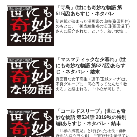
「窃盗だよ」と言われて...
「寺島」(世にも奇妙な物語 第
世にも奇妙な物語
515話)あらすじ・ネタバレ
初連載が決まった漫画家の山崎(峯田和伸)
のもとに、「担当編集者の江田(福田温子)
さんに紹介された」という、若い女性・
寺島ひな(吉岡里帆)がアシスタントとして
やってくる。山崎は、その美しい寺島に
思わず見惚れてしまう。寺島は、山崎に
「先生の大フ...
「マスマティックな夕暮れ」(世
世にも奇妙な物語
にも奇妙な物語 第527話)あらす
じ・ネタバレ・結末
真面目な女子高生・凛子(玉城ティナ)は、
不良グループに「同心円ってなんだ？教
えろ」と絡まれる。「中心が同じで、半
径が異なる円」と凛子は教える。なぜ不
良たちがそのようなものを描きたがって
いるのか凛子は不思議に思う。彼らのリ
ーダーである隆(やべ...
「コールドスリープ」(世にも奇
世にも奇妙な物語
妙な物語 第534話 2019秋の特別
編)あらすじ・ネタバレ・結末
「IT界の風雲児」と呼ばれた社長・藤田
吾郎(ムロツヨシ)は、宇宙旅行を夢見てい