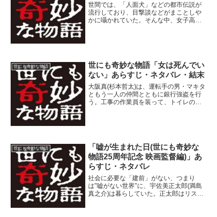
世間では、「人面犬」などの都市伝説が
流行しており、目撃談などがまことしや
かに囁かれていた。そんな中、女子高生
の山崎奈津子(坂上香織)は、弟がそのよう
な都市伝説をまとめた「ウワサ」という
フロッピーディスクを部屋に置いている
のを発見する。奈津子...
世にも奇妙な物語「女は死んでい
世にも奇妙な物語
ない」あらすじ・ネタバレ・結末
大阪真(杉本哲太)は、運転手の男・マキタ
ともう一人の仲間とともに銀行強盗を行
う。工事の作業員を装って、トイレの窓
からビルに侵入し、大阪はそこで待機し
ていると、運転手の男からポケベルで
「105216」と送られてくる。大阪はトイ
レからペンライト...
「嘘が生まれた日(世にも奇妙な
世にも奇妙な物語
物語25周年記念 映画監督編)」あ
らすじ・ネタバレ
社会に必要な「建前」がない、つまり
は"嘘がない世界"に、宇佐美正太郎(満島
真之介)は暮らしていた。正太郎はリスト
ラ候補に入れられており、彼女にも振ら
れてしまう。そんな帰り道、正太郎は財
布を拾う。それを警官に見咎められ、