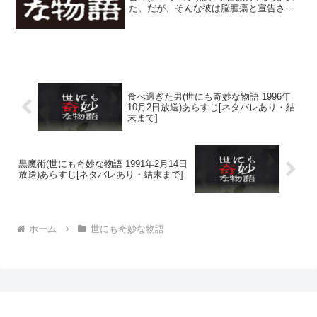
た。だが、そんな彼は脳腫瘍と宣告さ
れ、未来での治療に期待し、コールドス
リープで眠りにつくこととなった。息子
の恭平、そして会社を副社長の大岩(桜井
聖)に託し、コール...
食べ過ぎた男(世にも奇妙な物語 1996年
10月2日放送)あらすじ[ネタバレあり・結
末まで]
黒魔術(世にも奇妙な物語 1991年2月14日
放送)あらすじ[ネタバレあり・結末まで]
ホーム
世にも奇妙な物語