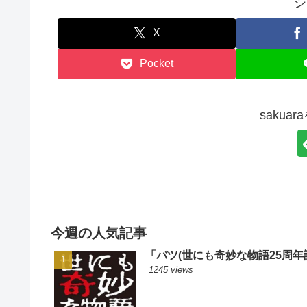
シ
X
Pocket
sakua
今週の人気記事
「バツ(世にも奇妙な物語25周年
1245 views