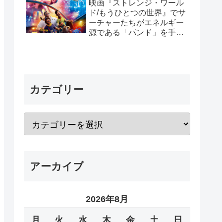
映画『ストレンジ・ワール
ド/もうひとつの世界』でサ
ーチャーたちがエネルギー
源である「パンド」を手放
した理由と「パンド」の正
体
カテゴリー
アーカイブ
2026年8月
月
火
水
木
金
土
日