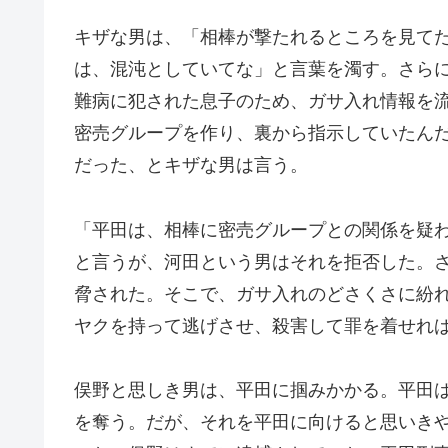
キザな男は、「相棒が撃たれるところを見て
は、混沌としていてな」と言葉を濁す。さら
難病に犯された息子のため、ガサ入れ情報を
密売グループを作り、裏から指示していたん
だった、とキザな男は言う。
「平田は、相棒に密売グループとの関係を疑
と言うが、河田という男はそれを拒否した。
脅された。そこで、ガサ入れのどさくさに紛
ヤクを持って逃げさせ、殺害して罪を着せれ
俣野と思しき男は、平田に掴みかかる。平田
を奪う。だが、それを平田に向けると思いき