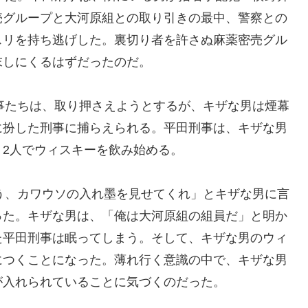
売グループと大河原組との取り引きの最中、警察との
スリを持ち逃げした。裏切り者を許さぬ麻薬密売グル
末しにくるはずだったのだ。
刑事たちは、取り押さえようとするが、キザな男は煙幕
に扮した刑事に捕らえられる。平田刑事は、キザな男
2人でウィスキーを飲み始める。
いう、カワウソの入れ墨を見せてくれ」とキザな男に言
った。キザな男は、「俺は大河原組の組員だ」と明か
た平田刑事は眠ってしまう。そして、キザな男のウィ
につくことになった。薄れ行く意識の中で、キザな男
が入れられていることに気づくのだった。