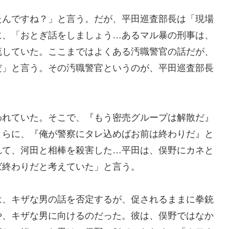
たんですね？」と言う。だが、平田巡査部長は「現場
に、「おとぎ話をしましょう…あるマル暴の刑事は、
流していた。ここまではよくある汚職警官の話だが、
だ」と言う。その汚職警官というのが、平田巡査部長
われていた。そこで、『もう密売グループは解散だ』
さらに、『俺が警察にタレ込めばお前は終わりだ』と
れて、河田と相棒を殺害した…平田は、俣野にカネと
ば終わりだと考えていた」と言う。
は、キザな男の話を否定するが、促されるままに拳銃
や、キザな男に向けるのだった。彼は、俣野ではなか