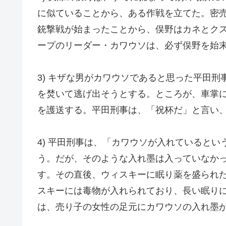
に似ていることから、ある作戦を立てた。密
銃撃戦が始まったことから、俣野はカネとク
ープのリーダー・カワウソは、必ず俣野を始
3) キザな男がカワウソであると思った平田
を焚いて逃げ出そうとする。ところが、車掌
を護送する。平田刑事は、「祝杯だ」と言い、
4) 平田刑事は、「カワウソが入れていると
う。だが、そのような入れ墨は入っていなか
す。その直後、ウィスキーに眠り薬を盛られ
スキーには毒物が入れられており、長い眠り
は、売り子の女性の足元にカワウソの入れ墨