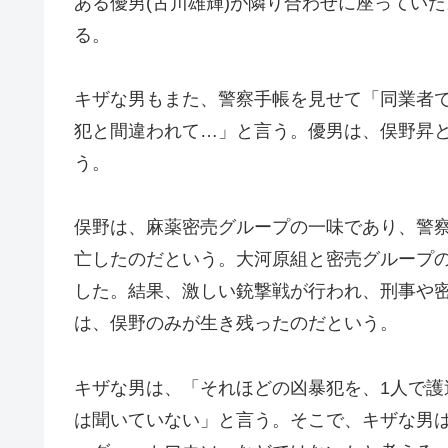
ある優男(古川雄輝)が隣り合わせに座っていた
る。
キザな男もまた、警察手帳を見せて「同業者
犯と間違われて…」と言う。優男は、俣野昇
う。
俣野は、麻薬密売グループの一味であり、警
亡したのだという。大河原組と密売グループ
した。結果、激しい銃撃戦が行われ、刑事や
は、俣野のみが生き残ったのだという。
キザな男は、「それほどの凶暴犯を、1人で
は聞いていない」と言う。そこで、キザな男