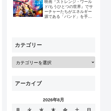
映画『ストレンジ・ワール
ド/もうひとつの世界』でサ
ーチャーたちがエネルギー
源である「パンド」を手放
した理由と「パンド」の正
体
カテゴリー
アーカイブ
2026年8月
月
火
水
木
金
土
日