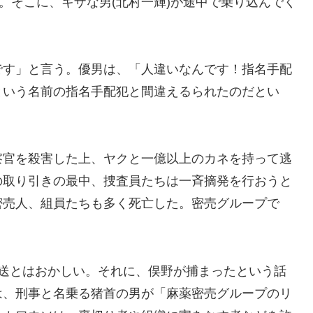
。そこに、キザな男(北村一輝)が途中で乗り込んでく
です」と言う。優男は、「人違いなんです！指名手配
という名前の指名手配犯と間違えるられたのだとい
察官を殺害した上、ヤクと一億以上のカネを持って逃
の取り引きの最中、捜査員たちは一斉摘発を行おうと
密売人、組員たちも多く死亡した。密売グループで
護送とはおかしい。それに、俣野が捕まったという話
は、刑事と名乗る猪首の男が「麻薬密売グループのリ