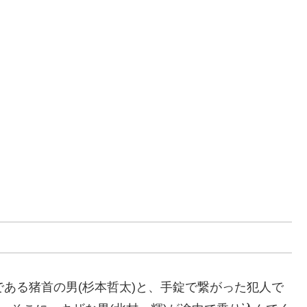
である猪首の男(杉本哲太)と、手錠で繋がった犯人で