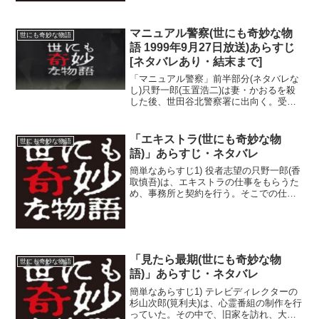
なく、尚人は家に異臭を感じるようにな
る。「くさい、く...
マニュアル警察(世にも奇妙な物
世にも奇妙な物語
語 1999年9月27日放送)あらすじ
[ネタバレあり・結末まで]
「マニュアル警察」前半部分(ネタバレな
し)只野一郎(玉置浩二)は妻・かおるを殺
した後、世田谷北警察署に出向く。受付
で、「自首しに来ました…殺すつもりは
なかったんです」と伝えると婦警がマニ
ュアルを調べ、一郎は「その事件は、本
「エキストラ(世にも奇妙な物
世にも奇妙な物語
署で取り扱っている...
語)」あらすじ・ネタバレ
簡単なあらすじ1) 役者志望の只野一郎(香
取慎吾)は、エキストラの仕事をもらうた
め、事務所と契約を行う。そこでの仕事
は、「カメラでの撮影も、観客もいない
中でエキストラの演技を行う」というも
のであった。2) エキストラの仕事を行う
中、一郎は演...
「見たら最期(世にも奇妙な物
世にも奇妙な物語
語)」あらすじ・ネタバレ
簡単なあらすじ1) テレビディレクターの
杉山次郎(筧利夫)は、心霊番組の制作を行
っていた。その中で、旧家を訪れ、大原