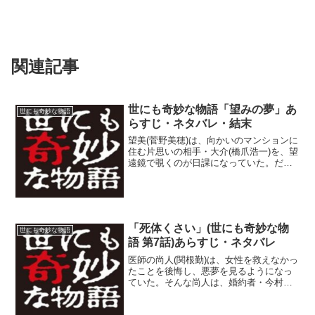
関連記事
世にも奇妙な物語「望みの夢」あ
世にも奇妙な物語
らすじ・ネタバレ・結末
望美(菅野美穂)は、向かいのマンションに
住む片思いの相手・大介(橋爪浩一)を、望
遠鏡で覗くのが日課になっていた。だ
が、大介は親友のトモ子(小島聖)の恋人で
あった。10月6日、大介とトモ子が抱き合
うのを見て、望美は嫉妬する。そんな
中、大介の部...
「死体くさい」(世にも奇妙な物
世にも奇妙な物語
語 第7話)あらすじ・ネタバレ
医師の尚人(関根勤)は、女性を救えなかっ
たことを後悔し、悪夢を見るようになっ
ていた。そんな尚人は、婚約者・今村美
子(高樹澪)との結婚を控えており、中古な
がら新居に引っ越していた。入居後まも