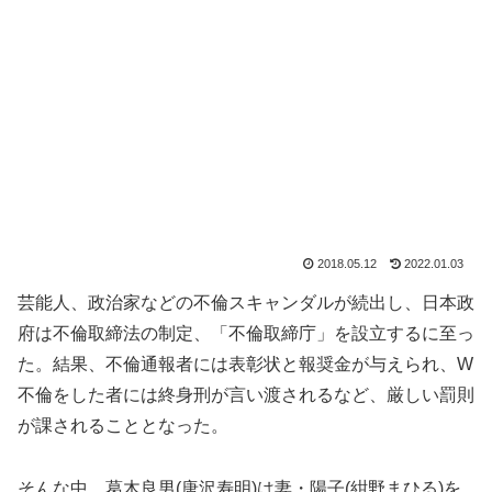
2018.05.12
2022.01.03
芸能人、政治家などの不倫スキャンダルが続出し、日本政
府は不倫取締法の制定、「不倫取締庁」を設立するに至っ
た。結果、不倫通報者には表彰状と報奨金が与えられ、W
不倫をした者には終身刑が言い渡されるなど、厳しい罰則
が課されることとなった。
そんな中、葛木良男(唐沢寿明)は妻・陽子(紺野まひる)を