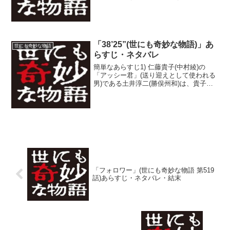
千鶴子という女性に取材をさせてもら
う。大原は、室町時代から伝わるという
日本人形を見せ、取材に応じる。2) 杉山
は、撮影したV...
「38’25”(世にも奇妙な物語)」あ
世にも奇妙な物語
らすじ・ネタバレ
簡単なあらすじ1) 仁藤貴子(中村綾)の
「アッシー君」(送り迎えとして使われる
男)である土井淳二(勝俣州和)は、貴子か
らの呼び出しにいつでも応じられるよ
う、携帯電話を購入する。そんな彼は、
まず自宅の電話にかけてみる。2) 誰も出
るはずがない...
「フォロワー」(世にも奇妙な物語 第519
話)あらすじ・ネタバレ・結末