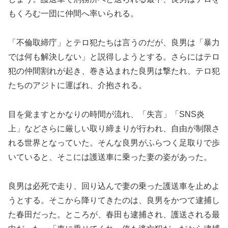
もくろむ一団に仲間へ率いられる。
「不倫取締庁」とテロ犯たちは言うのだが、良男は「暴力
では何も解決しない」と説得しようとする。さらにはテロ
犯の仲間割れが起き、巻き込まれた良男は撃たれ、テロ犯
たちのアジトに運ばれ、介抱される。
目を覚ますとかなりの時間が流れ、「失言」「SNS炎
上」などさらに厳しい取り締まりが行われ、自由が制限さ
れる世界となっていた。そんな良男がふらつく足取りで歩
いていると、そこには護送車に乗った妻の姿があった。
良男は必死で走り、回り込んで妻の乗った護送車を止めよ
うとする。そこから降りてきたのは、良男をかつて逮捕し
た春田だった。ところが、春田も逮捕され、護送される最