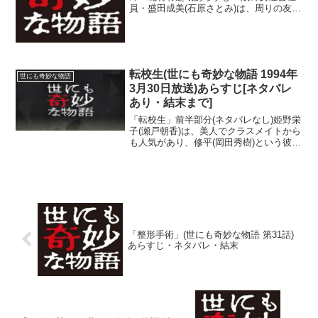
員・盛田成美(石原さとみ)は、周りの友人
たちが結婚していくことに焦りを感じて
いた。友人の結婚式の帰り、バーで飲ん
でいると、「仮婚相談員」である並木三
郎(北村有起哉)が声...
転校生(世にも奇妙な物語 1994年
世にも奇妙な物語
3月30日放送)あらすじ[ネタバレ
あり・結末まで]
「転校生」前半部分(ネタバレなし)姫野栄
子(瀬戸朝香)は、美人でクラスメイトから
も人気があり、修平(岡田秀樹)という彼氏
もいた。ある日、栄子のクラスに「姫野
栄子」という同姓同名の転校生(浅野麻衣
子)がやってくる。その転校生は暗い印象
で、勉強...
「整形手術」(世にも奇妙な物語 第31話)
あらすじ・ネタバレ・結末