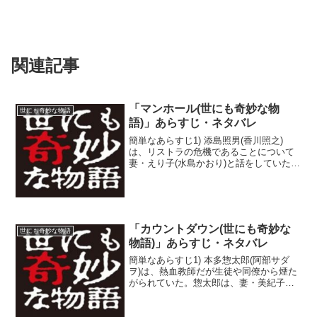
関連記事
「マンホール(世にも奇妙な物
世にも奇妙な物語
語)」あらすじ・ネタバレ
簡単なあらすじ1) 添島照男(香川照之)
は、リストラの危機であることについて
妻・えり子(水島かおり)と話をしていた。
照男は出勤するが、遅刻しそうになって
急いでいた。そんな中、マンホールの蓋
が開いており、彼は地下道に落ちてしま
う。2) 地下道...
「カウントダウン(世にも奇妙な
世にも奇妙な物語
物語)」あらすじ・ネタバレ
簡単なあらすじ1) 本多惣太郎(阿部サダ
ヲ)は、熱血教師だが生徒や同僚から煙た
がられていた。惣太郎は、妻・美紀子
(MEGUMI)に逃げられてしまっており、
離婚届を渡されていた。そのことを生徒
たちも知っており、惣太郎は「妻に逃げ