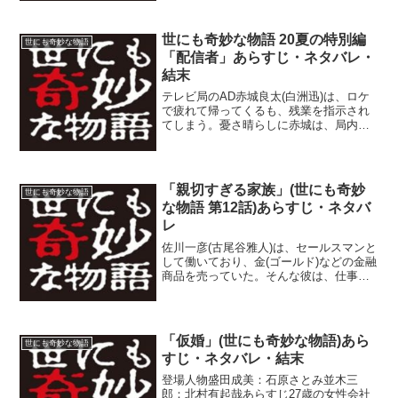
られた」とバカ...
世にも奇妙な物語 20夏の特別編
世にも奇妙な物語
「配信者」あらすじ・ネタバレ・
結末
テレビ局のAD赤城良太(白洲迅)は、ロケ
で疲れて帰ってくるも、残業を指示され
てしまう。憂さ晴らしに赤城は、局内に
も関わらずPCでネット配信を始めてしま
う。なかなか視聴者数が増えず、「バズ
りてぇなぁ」とつぶやくと、そこに「バ
ズるネタ、教えてあ...
「親切すぎる家族」(世にも奇妙
世にも奇妙な物語
な物語 第12話)あらすじ・ネタバ
レ
佐川一彦(古尾谷雅人)は、セールスマンと
して働いており、金(ゴールド)などの金融
商品を売っていた。そんな彼は、仕事ば
かりで家庭を顧みず、休みなく働き続け
ていた。妻は耐え切れず、ついには娘を
連れて家を出て行ってしまったのだっ
た。佐川は、夏の盛...
「仮婚」(世にも奇妙な物語)あら
世にも奇妙な物語
すじ・ネタバレ・結末
登場人物盛田成美：石原さとみ並木三
郎：北村有起哉あらすじ27歳の女性会社