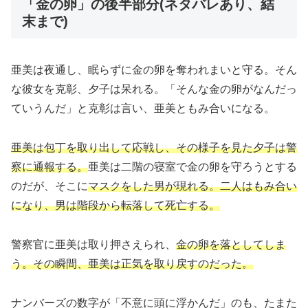
「金の卵」の後半部分(ネタバレあり、結
末まで)
亜美は夜通し、眠らずに金の卵を奪われまいと守る。そん
な彼女を克彰、夕子は呆れる。「そんな金の卵がなんだっ
ていうんだ」と克彰は言い、亜美ともみ合いになる。
亜美は包丁を取り出して応戦し、その様子を見た夕子は警
察に通報する。
亜美は二階の寝室で金の卵を守ろうとする
のだが、そこに
マスクをした男が現れる。二人はもみ合い
になり、男は階段から転落して死亡する。
警察官に亜美は取り押さえられ、
金の卵を落としてしま
う。その瞬間、亜美は正気を取り戻すのだった。
ナンバーズの数字が「不意に頭に浮かんだ」のも、たまた