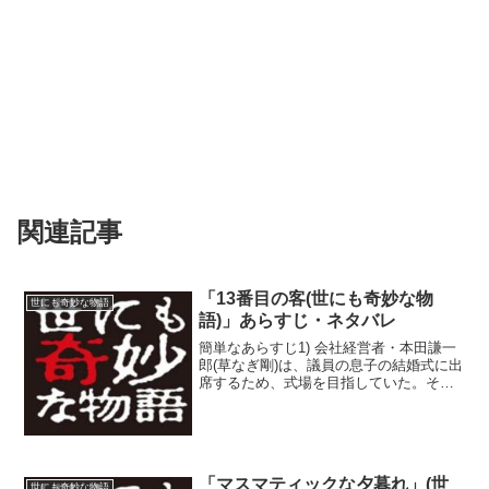
関連記事
「13番目の客(世にも奇妙な物
世にも奇妙な物語
語)」あらすじ・ネタバレ
簡単なあらすじ1) 会社経営者・本田謙一
郎(草なぎ剛)は、議員の息子の結婚式に出
席するため、式場を目指していた。その
途中、髭を剃りたいと思い、理髪店に立
ち寄る。寂れた理髪店にも関わらず、13
人も理容師がいることに本田は驚く。2)
その理髪店...
「マスマティックな夕暮れ」(世
世にも奇妙な物語