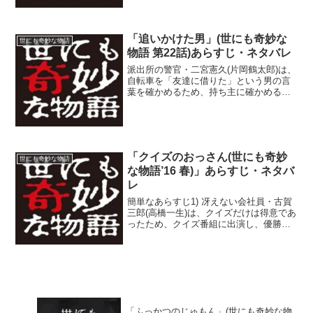
現れる。里山は、盛岡のプロジェクト半
ばで急死していた。工藤は里山に驚き、
振り払おうとする...
「追いかけた男」(世にも奇妙な
世にも奇妙な物語
物語 第22話)あらすじ・ネタバレ
派出所の警官・二宮憲久(片岡鶴太郎)は、
自転車を「友達に借りた」という男の言
葉を確かめるため、持ち主に確かめる。
だが、持ち主は貸した覚えはなく、男に
「ウソはいかんなぁ、ウソは。小さなウ
ソをつくと、そのウソを誤魔化すため、
さらにウソをつき続け...
「クイズのおっさん(世にも奇妙
世にも奇妙な物語
な物語’16 春)」あらすじ・ネタバ
レ
簡単なあらすじ1) 冴えない会社員・古賀
三郎(高橋一生)は、クイズだけは得意であ
ったため、クイズ番組に出演し、優勝す
る。そこで、優勝賞金100万円のほかに、
副賞「クイズ1年分」を手に入れる。2) そ
こから、古賀はクイズを出題され続ける
クイズ...
「ふっかつのじゅもん」(世にも奇妙な物