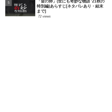
「金の卵」(世にも奇妙な物語 '21秋の
特別編)あらすじ[ネタバレあり・結末
まで]
72 views