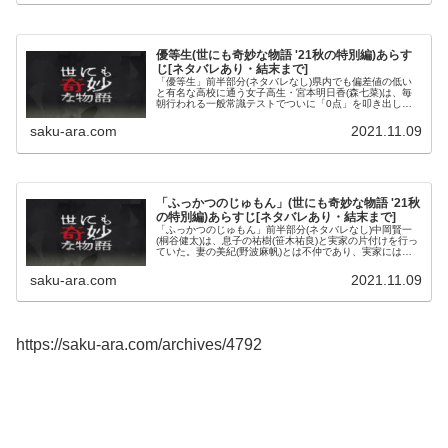
優等生(世にも奇妙な物語 '21秋の特別編)あらす
じ[ネタバレあり・結末まで]
「優等生」前半部分(ネタバレなし)県内でも偏差値の低い
と有名な高校に通う女子高生・宮本明日香(森七菜)は、毎
朝行われる一般常識テストでついに「0点」を叩き出して
しまう。そんな彼女は、彼氏の吉田義彦(倉悠貴)と登校し
ようと家を出ると、見知らぬ...
saku-ara.com
2021.11.09
「ふっかつのじゅもん」(世にも奇妙な物語 '21秋
の特別編)あらすじ[ネタバレあり・結末まで]
「ふっかつのじゅもん」前半部分(ネタバレなし)中岡賢一
(桐谷健太)は、息子の祐樹(笹木祐良)と実家の片付けを行っ
ていた。妻の美紀(野波麻帆)とは不仲であり、実家には来
ていなかった。祐樹は、ファミコンと『ドラゴンクエスト
II 悪霊の神々』を見...
saku-ara.com
2021.11.09
https://saku-ara.com/archives/4792