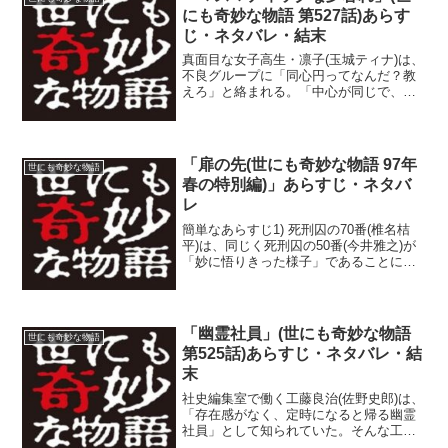
にも奇妙な物語 第527話)あらす
じ・ネタバレ・結末
真面目な女子高生・凛子(玉城ティナ)は、
不良グループに「同心円ってなんだ？教
えろ」と絡まれる。「中心が同じで、半
径が異なる円」と凛子は教える。なぜ不
良たちがそのようなものを描きたがって
いるのか凛子は不思議に思う。彼らのリ
ーダーである隆(やべ...
「扉の先(世にも奇妙な物語 97年
世にも奇妙な物語
春の特別編)」あらすじ・ネタバ
レ
簡単なあらすじ1) 死刑囚の70番(椎名桔
平)は、同じく死刑囚の50番(今井雅之)が
「妙に悟りきった様子」であることに反
感を覚える。そこで、50番が他の刑務所
に移送されることを知り、脅かしてやろ
う、と思い、話しかける。2) 死刑囚が死
刑執行...
「幽霊社員」(世にも奇妙な物語
世にも奇妙な物語
第525話)あらすじ・ネタバレ・結
末
社史編集室で働く工藤良治(佐野史郎)は、
「存在感がなく、定時になると帰る幽霊
社員」として知られていた。そんな工藤
の前に、本物の幽霊・里山秀平(勝地涼)が