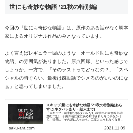
世にも奇妙な物語 ’21秋の特別編
今回の『世にも奇妙な物語』は、原作のある話がなく脚本
家によるオリジナル作品のみとなっています。
よく言えばレギュラー回のような「オールド世にも奇妙な
物語」の雰囲気がありました。原点回帰、といった感じで
しょうか。一方で、「そのラストってどうなの？」「スペ
シャルの時ぐらい、最後は感動話でシメるのがいいのにな
ぁ」と思ってしまいました。
スキップ(世にも奇妙な物語 '21秋の特別編)あら
すじ[ネタバレあり・結末まで]
「スキップ」前半部分(ネタバレなし)大学生の大倉幹夫(赤
楚衛二)は、子供の頃に家にある封印された扉に手をかけ
て、祖母に「その扉に入ったら、二度と出られなくなる
よ」と叱られる。その扉のことをすっかり忘れ、幹夫は大
学生になり、サッカー部で厳しい...
saku-ara.com
2021.11.09