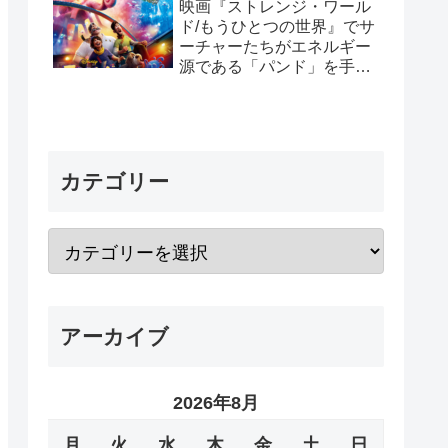
映画『ストレンジ・ワール
ド/もうひとつの世界』でサ
ーチャーたちがエネルギー
源である「パンド」を手放
した理由と「パンド」の正
体
カテゴリー
アーカイブ
2026年8月
月
火
水
木
金
土
日