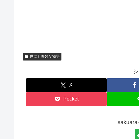
世にも奇妙な物語
シ
X
Pocket
sakua